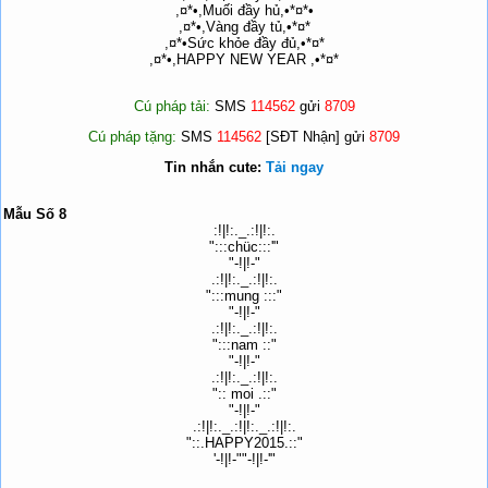
,¤*•,Muối đầy hủ,•*¤*•
,¤*•,Vàng đầy tủ,•*¤*
,¤*•Sức khỏe đầy đủ,•*¤*
,¤*•,HAPPY NEW YEAR ,•*¤*
Cú pháp tải:
SMS
114562
gửi
8709
Cú pháp tặng:
SMS
114562
[SĐT Nhận] gửi
8709
Tin nhắn cute:
Tải ngay
Mẫu Số 8
:!|!:._.:!|!:.
":::chüc:::'"
"-!|!-"
.:!|!:._.:!|!:.
":::mung :::"
"-!|!-"
.:!|!:._.:!|!:.
":::nam ::"
"-!|!-"
.:!|!:._.:!|!:.
":: moi .::"
"-!|!-"
.:!|!:._.:!|!:._.:!|!:.
"::.HAPPY2015.::"
'-!|!-""-!|!-'"