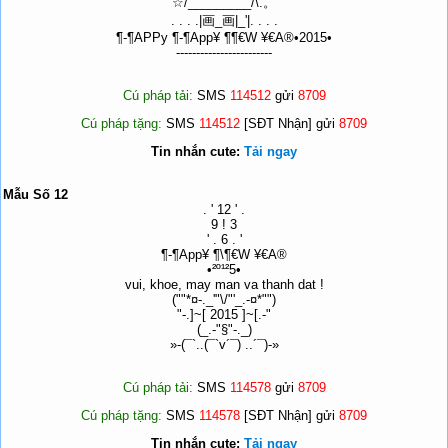
☆/_________/\.。
. . . .|画_画|_'|. . . .
¶-¶APPy ¶-¶App¥ ¶¶€W ¥€A®•2015•
------------------------
Cú pháp tải:
SMS
114512
gửi
8709
Cú pháp tặng:
SMS
114512
[SĐT Nhận] gửi
8709
Tin nhắn cute:
Tải ngay
Mẫu Số 12
. ' 12 ' .
9 ! 3
' . 6 . '
¶-¶App¥ ¶\¶€W ¥€A®
•²º¹²5•
vui, khoe, may man va thanh dat !
(""*¤-._'"\/"'_.-¤*"")
"-.]~[ 2015 ]~[.-"
(_.-"§"-._)
»-(¯`..(¯`v´¯) ..´¯)-»
Cú pháp tải:
SMS
114578
gửi
8709
Cú pháp tặng:
SMS
114578
[SĐT Nhận] gửi
8709
Tin nhắn cute:
Tải ngay