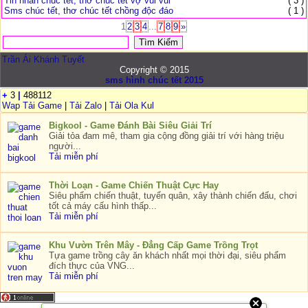
Tin nhắn chúc tết, thơ chúc tết vợ vui vui
( 3 )
Sms chúc tết, thơ chúc tết chồng độc đáo
( 1 )
1
2
3
4
...
7
8
9
»
Trần Ái Khánh Tuyết
Copyright © 2015
sms hình chúc tết 2015
+
3
|
488112
Wap Tải Game
|
Tải Zalo
|
Tải Ola Kul
Bigkool - Game Đánh Bài Siêu Giải Trí
Giải tỏa đam mê, tham gia cộng đồng giải trí với hàng triệu
người...
Tải miễn phí
Thời Loạn - Game Chiến Thuật Cực Hay
Siêu phẩm chiến thuật, tuyển quân, xây thành chiến đấu, chơi
tốt cả máy cấu hình thấp...
Tải miễn phí
Khu Vườn Trên Mây - Đẳng Cấp Game Trồng Trọt
Tựa game trồng cây ăn khách nhất mọi thời đại, siêu phẩm
đích thực của VNG...
Tải miễn phí