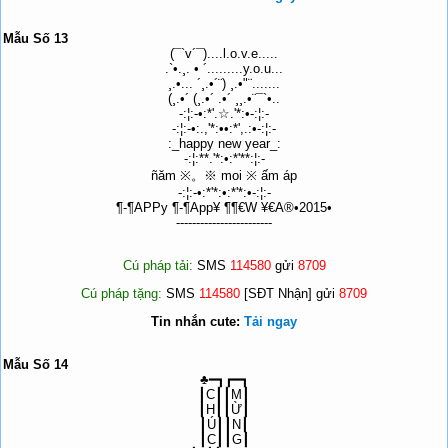
Mẫu Số 13
(¯`v´¯)....l.o.v.e.....
.`•.¸. • ´.........y.o.u...
¸.•... ´¸.•´¨) ¸.•"¨.......
(¸.•´ (¸.•´ .•´ ¸¸.•¨¯`•..
-:¦:-•:*'.☆.'*:•-:¦:-
-:¦:-•:.,'*:••:*',.:•-:¦:-
:_happy new year_:
-:¦:**.'*:•:*'**:¦:-
ñăm ※。※ moi ※ ấm áp
-:¦:-•:*'*:•:*'*:•-:¦:-
¶-¶APPy ¶-¶App¥ ¶¶€W ¥€A®•2015•
------------------------
Cú pháp tải:
SMS
114580
gửi
8709
Cú pháp tặng:
SMS
114580
[SĐT Nhận] gửi
8709
Tin nhắn cute:
Tải ngay
Mẫu Số 14
♣━┓┏━┓
┃C┃┃M┃
┃H┃┃Ừ┃
┃Ú┃┃N┃
┃C┃┃G┃