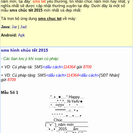
năm mới, tại đây:
sms tet
yêu thương, tin nhắn chúc năm mới hay nhất, ý
nghĩa nhất sẽ được cập nhật thường xuyên tại đây. Dưới đây là một số
mẫu
sms chúc tết 2015
mới nhất và đẹp nhất:
Tải trọn bộ ứng dụng
sms chuc tet
về máy:
Java:
Jar
|
Jad
Android:
Apk
sms hình chúc tết 2015
- Các bạn lưu ý khi soạn cú pháp:
+ VD: Cú pháp tải: SMS
<dấu cách>
114364
gửi
8709
+ VD: Cú pháp tặng: SMS
<dấu cách>
114364
<dấu cách>
[SĐT Nhận]
gửi
8709
Mẫu Số 1
.°..•.,★,...°.Happy....
.....,*,°,*,..N-YeAr★
.°..,**Π**,...°.....°.....
*******..☆.＊•
˚.˚.˚.˚.˚...•....•.....•
____Chúc____________
(¯`v´¯)_năm mới_______
.`•.¸.•´_2015___ấm____