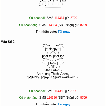
¸.•... ´¸.•´¨) ¸.•*¨) áp!
(¸.•´ (¸.•´ .•´ ¸¸.•¨¯`•....
----------------
Cú pháp tải:
SMS
114364
gửi
8709
Cú pháp tặng:
SMS
114364
[SĐT Nhận] gửi
8709
Tin nhắn cute:
Tải ngay
Mẫu Số 2
(""*¤-._/_.-¤*"")
"-.]~ Happy ~[.-"
(_.-""-._)
phát tài phát lộc
(""*¤-._/_.-¤*"")
"-.]~[ New ]~[.-"
(_.-"§"-._)
20-YEAR-15
An Khang Thịnh Vượng
¶-¶APPy ¶-¶App¥ ¶¶€W ¥€A®•2015•
------------------------
Cú pháp tải:
SMS
114386
gửi
8709
Cú pháp tặng:
SMS
114386
[SĐT Nhận] gửi
8709
Tin nhắn cute:
Tải ngay