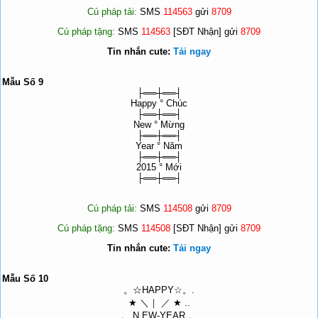
Cú pháp tải:
SMS
114563
gửi
8709
Cú pháp tặng:
SMS
114563
[SĐT Nhận] gửi
8709
Tin nhắn cute:
Tải ngay
Mẫu Số 9
├══┼══┤
Happy ° Chúc
├══┼══┤
New ° Mừng
├══┼══┤
Year ° Năm
├══┼══┤
2015 ° Mới
├══┼══┤
Cú pháp tải:
SMS
114508
gửi
8709
Cú pháp tặng:
SMS
114508
[SĐT Nhận] gửi
8709
Tin nhắn cute:
Tải ngay
Mẫu Số 10
。☆HAPPY☆。.
★ ＼｜ ／ ★ ..
。 N EW-YEAR 。