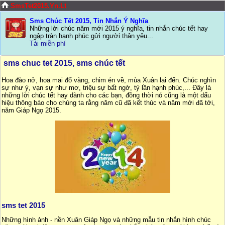
SmsTet2015.Yn.Lt
Sms Chúc Tết 2015, Tin Nhắn Ý Nghĩa
Những lời chúc năm mới 2015 ý nghĩa, tin nhắn chúc tết hay
ngập tràn hạnh phúc gửi người thân yêu...
Tải miễn phí
sms chuc tet 2015, sms chúc tết
Hoa đào nở, hoa mai đổ vàng, chim én về, mùa Xuân lại đến. Chúc nghìn
sự như ý, vạn sự như mơ, triệu sự bất ngờ, tỷ lần hạnh phúc,... Đây là
những lời chúc tết hay dành cho các bạn, đồng thời nó cũng là một dấu
hiệu thông báo cho chúng ta rằng năm cũ đã kết thúc và năm mới đã tới,
năm Giáp Ngọ 2015.
sms tet 2015
Những hình ảnh - nền Xuân Giáp Ngọ và những mẫu tin nhắn hình chúc