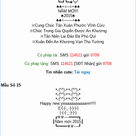
┗━┛┗━♣^o^
♣♣+○─○+♣♣
NĂM MỚI!!
♣2015♣
♣♣+───+♣♣
※Cung Chúc Tân Xuân Phước Vĩnh Cửu
※Chúc Trong Gia Quyến Được An Khương
※Tân Niên Lai Đáo Đa Phú Quí
※Xuân Đến An Khương Vạn Thọ Tường
Cú pháp tải:
SMS
114621
gửi
8709
Cú pháp tặng:
SMS
114621
[SĐT Nhận] gửi
8709
Tin nhắn cute:
Tải ngay
Mẫu Số 15
↖(^^)↗↖(^^)↗
↖(^^)↗↖(^^)↗
↖(^^)↗↖(^^)↗
Happy new yeaaaaaaaaaarrrr!!!!
((-(-(-_-)-)-)-)
(-(-(-_-)-)-)
┏※※----━━━━┓
┃Năm mới 2015┃
┗━━━━※※----┛