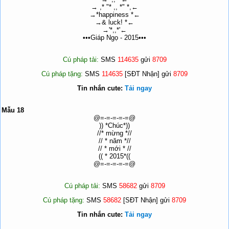
→ ,* "* ,, *" *,←
→*happiness *←
→& luck! *←
→'*,,*'←
•••Giáp Ngọ - 2015•••
Cú pháp tải:
SMS
114635
gửi
8709
Cú pháp tặng:
SMS
114635
[SĐT Nhận] gửi
8709
Tin nhắn cute:
Tải ngay
Mẫu 18
@=-=-=-=-=@
)) *Chúc*))
//* mừng *//
// * năm *//
// * mới * //
(( * 2015*((
@=-=-=-=-=@
Cú pháp tải:
SMS
58682
gửi
8709
Cú pháp tặng:
SMS
58682
[SĐT Nhận] gửi
8709
Tin nhắn cute:
Tải ngay