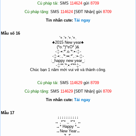
Cú pháp tải:
SMS
114624
gửi
8709
Cú pháp tặng:
SMS
114624
[SĐT Nhận] gửi
8709
Tin nhắn cute:
Tải ngay
Mẫu số 16
'+.'+.'+.'+.
♣2015 New year♣
(*o.^)^εO* )&
-:¦:-•:*'.o.'*:•-:¦:-
-:¦:-•:.,'*:••:*',.:•-:¦:-
:_happy new year_:
-:¦:**.'*:•:*'**:¦:-
Chúc bạn 1 năm mới vui vẻ và thành công.
Cú pháp tải:
SMS
114629
gửi
8709
Cú pháp tặng:
SMS
114629
[SĐT Nhận] gửi
8709
Tin nhắn cute:
Tải ngay
Mẫu 17
↓↓↓↓↓↓↓↓↓↓
→ ,*"* ,, *"*, ←
→* Happy *←
→New Year←
→'*,,*' ←