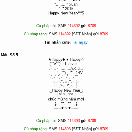
"........." xuân
".." 2015
Happy New Year•²º¹5
Cú pháp tải:
SMS
114392
gửi
8709
Cú pháp tặng:
SMS
114392
[SĐT Nhận] gửi
8709
Tin nhắn cute:
Tải ngay
Mẫu Số 5
★Happy♣ ♥ Happy☆
(¯`v´¯)....L.o.v.e.....
.`·.¸. · ´.........y.o.u...
¸.·... ´¸.·´¨) ¸.·"¨..4RV
(¸.·´ (¸.·´ .·´ ¸¸.·¨¯`·..
-:¦:-·:*'.☆.'*:·-:¦:-
-:¦:-,'*:··:*',.:·-:¦:-
:_Happy New Year_:
-:¦:**.'*:·:*'**:¦:-
chúc mừng năm mới
-:¦:-·:*'*:·:*'*:·-:¦:-
------★☆★------
Cú pháp tải:
SMS
114393
gửi
8709
Cú pháp tặng:
SMS
114393
[SĐT Nhận] gửi
8709