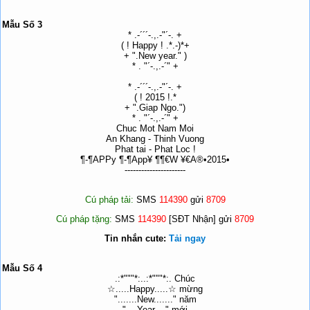
Mẫu Số 3
* .-´´´-.,.-"´-. +
( ! Happy ! .*.-)*+
+ ".New year." )
* . "´-.,.-´" +
* .-´´´-.,.-"´-. +
( ! 2015 !.*
+ ".Giap Ngo.")
* . "´-.,.-´" +
Chuc Mot Nam Moi
An Khang - Thinh Vuong
Phat tai - Phat Loc !
¶-¶APPy ¶-¶App¥ ¶¶€W ¥€A®•2015•
----------------------
Cú pháp tải:
SMS
114390
gửi
8709
Cú pháp tặng:
SMS
114390
[SĐT Nhận] gửi
8709
Tin nhắn cute:
Tải ngay
Mẫu Số 4
.:*"""*:..:*"""*:. Chúc
☆.....Happy.....☆ mừng
".......New......." năm
"....Year...." mới