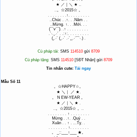
★ ／｜＼ ★ ..
..。☆2015☆ 。
. . . . . . . .↑. . . . . . . . .
..Chúc . .↑. . .Năm . .
..Mừng. ↑. . .Mới. . .
(¯`v´¯). .↑ . . . . . . . . .
.`·.¸.·´ . .:↑:. . . . . . . . .
(¸.·´ (¸.·´ .·´¸¸.·¨¯`·.) .
Cú pháp tải:
SMS
114510
gửi
8709
Cú pháp tặng:
SMS
114510
[SĐT Nhận] gửi
8709
Tin nhắn cute:
Tải ngay
Mẫu Số 11
。☆HAPPY☆。
★ ＼｜ ／ ★.
。 N EW-YEAR 。
★ ／｜＼ ★ .
..。☆2015☆ 。..
. . . . . . . . ↑ . . . . . . . .
Mừng . .↑. .Quý . .
Xuân . . ↑ . ...Tỵ. .
. . . . . . . . ↑. . . . . . . .
。 _::___↑___ ★。