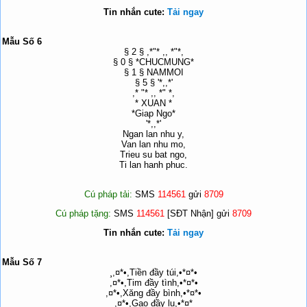
Tin nhắn cute:
Tải ngay
Mẫu Số 6
§ 2 § ,*"* ,, *"*,
§ 0 § *CHUCMUNG*
§ 1 § NAMMOI
§ 5 § '*,,*'
,* "* ,, *" *,
* XUAN *
*Giap Ngo*
'*,,*'
Ngan lan nhu y,
Van lan nhu mo,
Trieu su bat ngo,
Ti lan hanh phuc.
Cú pháp tải:
SMS
114561
gửi
8709
Cú pháp tặng:
SMS
114561
[SĐT Nhận] gửi
8709
Tin nhắn cute:
Tải ngay
Mẫu Số 7
¸,¤*•,Tiền đầy túi,•*¤*•
,¤*•,Tim đầy tình,•*¤*•
,¤*•,Xăng đầy bình,•*¤*•
,¤*•,Gạo đầy lu,•*¤*