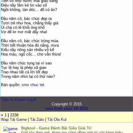
Tiền vô như nước mãi giàu sang
Điệu nầy lắm kẻ tin vào số
Ngồi không, tán dóc... đố có ăn?
Đầu năm cô, bác chúc đẹp ra
Tươi trẻ như hoa, chẳng thấy già
Úi chà có lẽ khối ông khổ
Vợ để lơ mơ mất đấy nha!
Đầu năm cô, bác chúc trúng mùa
Thời tiết thuận hòa đủ nắng, mưa
Kiểu nầy nông sản nhiều vô kể
Hoa màu, ngũ cốc... cho vẫn thừa!
Đầu năm chúc tụng tại vì sao
Tục lệ hay là phép xã giao
Trao nhau tất cả lời tốt đẹp
Trong năm nhìn lại có thứ nào?
Bản quyền:
sms chuc tet
Trần Ái Khánh Tuyết
Copyright © 2015
sms hình chúc tết 2015
+
1
|
2338
Wap Tải Game
|
Tải Zalo
|
Tải Ola Kul
Bigkool - Game Đánh Bài Siêu Giải Trí
Giải tỏa đam mê, tham gia cộng đồng giải trí với hàng triệu