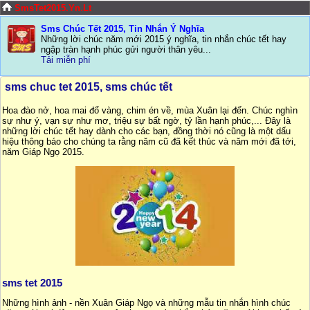
SmsTet2015.Yn.Lt
Sms Chúc Tết 2015, Tin Nhắn Ý Nghĩa
Những lời chúc năm mới 2015 ý nghĩa, tin nhắn chúc tết hay
ngập tràn hạnh phúc gửi người thân yêu...
Tải miễn phí
sms chuc tet 2015, sms chúc tết
Hoa đào nở, hoa mai đổ vàng, chim én về, mùa Xuân lại đến. Chúc nghìn
sự như ý, vạn sự như mơ, triệu sự bất ngờ, tỷ lần hạnh phúc,... Đây là
những lời chúc tết hay dành cho các bạn, đồng thời nó cũng là một dấu
hiệu thông báo cho chúng ta rằng năm cũ đã kết thúc và năm mới đã tới,
năm Giáp Ngọ 2015.
sms tet 2015
Những hình ảnh - nền Xuân Giáp Ngọ và những mẫu tin nhắn hình chúc