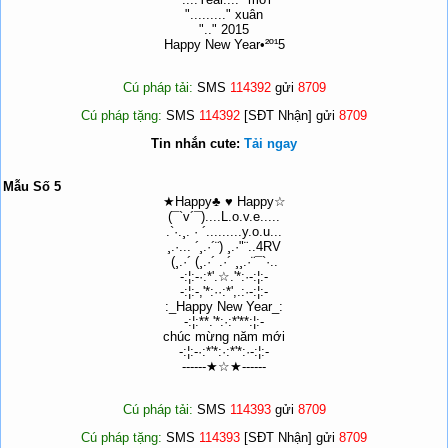
"........." xuân
".." 2015
Happy New Year•²º¹5
Cú pháp tải:
SMS
114392
gửi
8709
Cú pháp tặng:
SMS
114392
[SĐT Nhận] gửi
8709
Tin nhắn cute:
Tải ngay
Mẫu Số 5
★Happy♣ ♥ Happy☆
(¯`v´¯)....L.o.v.e.....
.`·.¸. · ´.........y.o.u...
¸.·... ´¸.·´¨) ¸.·"¨..4RV
(¸.·´ (¸.·´ .·´ ¸¸.·¨¯`·..
-:¦:-·:*'.☆.'*:·-:¦:-
-:¦:-,'*:··:*',.:·-:¦:-
:_Happy New Year_:
-:¦:**.'*:·:*'**:¦:-
chúc mừng năm mới
-:¦:-·:*'*:·:*'*:·-:¦:-
------★☆★------
Cú pháp tải:
SMS
114393
gửi
8709
Cú pháp tặng:
SMS
114393
[SĐT Nhận] gửi
8709