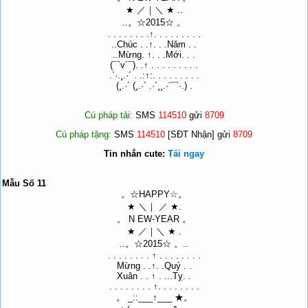
★ ／｜＼ ★ ..
..。☆2015☆ 。
. . . . . . . .↑. . . . . . . . .
..Chúc . .↑. . .Năm . .
..Mừng. ↑. . .Mới. . .
(¯`v´¯). .↑ . . . . . . . . .
.`·.¸.·´ . .:↑:. . . . . . . . .
(¸.·´ (¸.·´ .·´¸¸.·¨¯`·.) .
Cú pháp tải:
SMS
114510
gửi
8709
Cú pháp tặng:
SMS
114510
[SĐT Nhận] gửi
8709
Tin nhắn cute:
Tải ngay
Mẫu Số 11
。☆HAPPY☆。
★ ＼｜ ／ ★.
。 N EW-YEAR 。
★ ／｜＼ ★ .
..。☆2015☆ 。..
. . . . . . . . ↑ . . . . . . . .
Mừng . .↑. .Quý . .
Xuân . . ↑ . ...Tỵ. .
. . . . . . . . ↑. . . . . . . .
。 _::___↑___ ★。