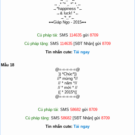
→ ,* "* ,, *" *,←
→*happiness *←
→& luck! *←
→'*,,*'←
•••Giáp Ngọ - 2015•••
Cú pháp tải:
SMS
114635
gửi
8709
Cú pháp tặng:
SMS
114635
[SĐT Nhận] gửi
8709
Tin nhắn cute:
Tải ngay
Mẫu 18
@=-=-=-=-=@
)) *Chúc*))
//* mừng *//
// * năm *//
// * mới * //
(( * 2015*((
@=-=-=-=-=@
Cú pháp tải:
SMS
58682
gửi
8709
Cú pháp tặng:
SMS
58682
[SĐT Nhận] gửi
8709
Tin nhắn cute:
Tải ngay