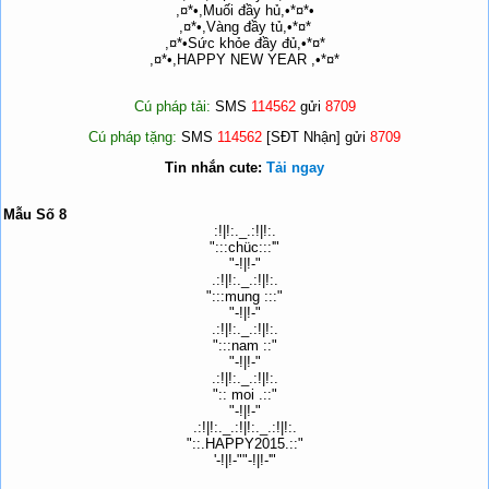
,¤*•,Muối đầy hủ,•*¤*•
,¤*•,Vàng đầy tủ,•*¤*
,¤*•Sức khỏe đầy đủ,•*¤*
,¤*•,HAPPY NEW YEAR ,•*¤*
Cú pháp tải:
SMS
114562
gửi
8709
Cú pháp tặng:
SMS
114562
[SĐT Nhận] gửi
8709
Tin nhắn cute:
Tải ngay
Mẫu Số 8
:!|!:._.:!|!:.
":::chüc:::'"
"-!|!-"
.:!|!:._.:!|!:.
":::mung :::"
"-!|!-"
.:!|!:._.:!|!:.
":::nam ::"
"-!|!-"
.:!|!:._.:!|!:.
":: moi .::"
"-!|!-"
.:!|!:._.:!|!:._.:!|!:.
"::.HAPPY2015.::"
'-!|!-""-!|!-'"