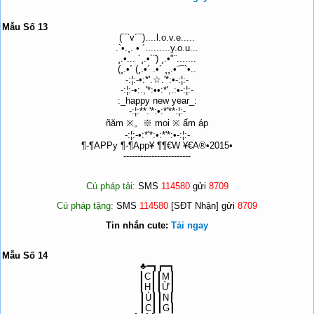
Mẫu Số 13
(¯`v´¯)....l.o.v.e.....
.`•.¸. • ´.........y.o.u...
¸.•... ´¸.•´¨) ¸.•"¨.......
(¸.•´ (¸.•´ .•´ ¸¸.•¨¯`•..
-:¦:-•:*'.☆.'*:•-:¦:-
-:¦:-•:.,'*:••:*',.:•-:¦:-
:_happy new year_:
-:¦:**.'*:•:*'**:¦:-
ñăm ※。※ moi ※ ấm áp
-:¦:-•:*'*:•:*'*:•-:¦:-
¶-¶APPy ¶-¶App¥ ¶¶€W ¥€A®•2015•
------------------------
Cú pháp tải:
SMS
114580
gửi
8709
Cú pháp tặng:
SMS
114580
[SĐT Nhận] gửi
8709
Tin nhắn cute:
Tải ngay
Mẫu Số 14
♣━┓┏━┓
┃C┃┃M┃
┃H┃┃Ừ┃
┃Ú┃┃N┃
┃C┃┃G┃