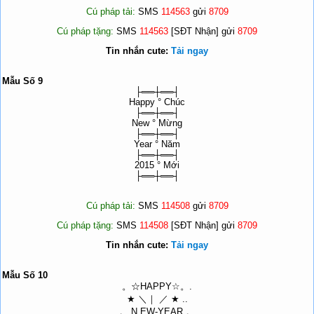
Cú pháp tải:
SMS
114563
gửi
8709
Cú pháp tặng:
SMS
114563
[SĐT Nhận] gửi
8709
Tin nhắn cute:
Tải ngay
Mẫu Số 9
├══┼══┤
Happy ° Chúc
├══┼══┤
New ° Mừng
├══┼══┤
Year ° Năm
├══┼══┤
2015 ° Mới
├══┼══┤
Cú pháp tải:
SMS
114508
gửi
8709
Cú pháp tặng:
SMS
114508
[SĐT Nhận] gửi
8709
Tin nhắn cute:
Tải ngay
Mẫu Số 10
。☆HAPPY☆。.
★ ＼｜ ／ ★ ..
。 N EW-YEAR 。