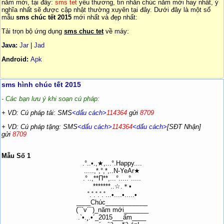
năm mới, tại đây:
sms tet
yêu thương, tin nhắn chúc năm mới hay nhất, ý
nghĩa nhất sẽ được cập nhật thường xuyên tại đây. Dưới đây là một số
mẫu
sms chúc tết 2015
mới nhất và đẹp nhất:
Tải trọn bộ ứng dụng
sms chuc tet
về máy:
Java:
Jar
|
Jad
Android:
Apk
sms hình chúc tết 2015
- Các bạn lưu ý khi soạn cú pháp:
+ VD: Cú pháp tải: SMS
<dấu cách>
114364
gửi
8709
+ VD: Cú pháp tặng: SMS
<dấu cách>
114364
<dấu cách>
[SĐT Nhận]
gửi
8709
Mẫu Số 1
.°..•.,★,...°.Happy....
.....,*,°,*,..N-YeAr★
.°..,**Π**,...°.....°.....
*******..☆.＊•
˚.˚.˚.˚.˚...•....•.....•
____Chúc____________
(¯`v´¯)_năm mới_______
.`•.¸.•´_2015___ấm____