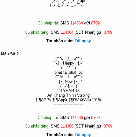
¸.•... ´¸.•´¨) ¸.•*¨) áp!
(¸.•´ (¸.•´ .•´ ¸¸.•¨¯`•....
----------------
Cú pháp tải:
SMS
114364
gửi
8709
Cú pháp tặng:
SMS
114364
[SĐT Nhận] gửi
8709
Tin nhắn cute:
Tải ngay
Mẫu Số 2
(""*¤-._/_.-¤*"")
"-.]~ Happy ~[.-"
(_.-""-._)
phát tài phát lộc
(""*¤-._/_.-¤*"")
"-.]~[ New ]~[.-"
(_.-"§"-._)
20-YEAR-15
An Khang Thịnh Vượng
¶-¶APPy ¶-¶App¥ ¶¶€W ¥€A®•2015•
------------------------
Cú pháp tải:
SMS
114386
gửi
8709
Cú pháp tặng:
SMS
114386
[SĐT Nhận] gửi
8709
Tin nhắn cute:
Tải ngay