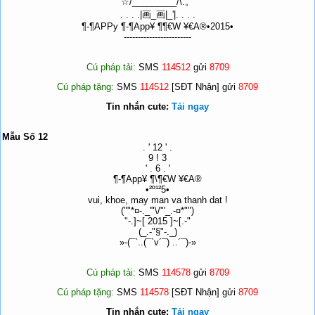
☆/_________/\.。
. . . .|画_画|_'|. . . .
¶-¶APPy ¶-¶App¥ ¶¶€W ¥€A®•2015•
------------------------
Cú pháp tải:
SMS
114512
gửi
8709
Cú pháp tặng:
SMS
114512
[SĐT Nhận] gửi
8709
Tin nhắn cute:
Tải ngay
Mẫu Số 12
. ' 12 ' .
9 ! 3
' . 6 . '
¶-¶App¥ ¶\¶€W ¥€A®
•²º¹²5•
vui, khoe, may man va thanh dat !
(""*¤-._'"\/"'_.-¤*"")
"-.]~[ 2015 ]~[.-"
(_.-"§"-._)
»-(¯`..(¯`v´¯) ..´¯)-»
Cú pháp tải:
SMS
114578
gửi
8709
Cú pháp tặng:
SMS
114578
[SĐT Nhận] gửi
8709
Tin nhắn cute:
Tải ngay