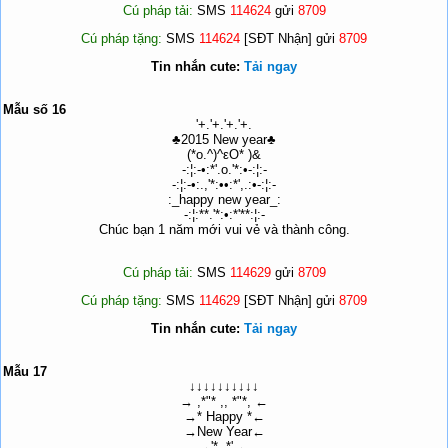
Cú pháp tải:
SMS
114624
gửi
8709
Cú pháp tặng:
SMS
114624
[SĐT Nhận] gửi
8709
Tin nhắn cute:
Tải ngay
Mẫu số 16
'+.'+.'+.'+.
♣2015 New year♣
(*o.^)^εO* )&
-:¦:-•:*'.o.'*:•-:¦:-
-:¦:-•:.,'*:••:*',.:•-:¦:-
:_happy new year_:
-:¦:**.'*:•:*'**:¦:-
Chúc bạn 1 năm mới vui vẻ và thành công.
Cú pháp tải:
SMS
114629
gửi
8709
Cú pháp tặng:
SMS
114629
[SĐT Nhận] gửi
8709
Tin nhắn cute:
Tải ngay
Mẫu 17
↓↓↓↓↓↓↓↓↓↓
→ ,*"* ,, *"*, ←
→* Happy *←
→New Year←
→'*,,*' ←