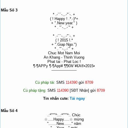
Mẫu Số 3
* .-´´´-.,.-"´-. +
( ! Happy ! .*.-)*+
+ ".New year." )
* . "´-.,.-´" +
* .-´´´-.,.-"´-. +
( ! 2015 !.*
+ ".Giap Ngo.")
* . "´-.,.-´" +
Chuc Mot Nam Moi
An Khang - Thinh Vuong
Phat tai - Phat Loc !
¶-¶APPy ¶-¶App¥ ¶¶€W ¥€A®•2015•
----------------------
Cú pháp tải:
SMS
114390
gửi
8709
Cú pháp tặng:
SMS
114390
[SĐT Nhận] gửi
8709
Tin nhắn cute:
Tải ngay
Mẫu Số 4
.:*"""*:..:*"""*:. Chúc
☆.....Happy.....☆ mừng
".......New......." năm
"....Year...." mới