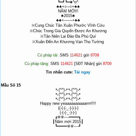
┗━┛┗━♣^o^
♣♣+○─○+♣♣
NĂM MỚI!!
♣2015♣
♣♣+───+♣♣
※Cung Chúc Tân Xuân Phước Vĩnh Cửu
※Chúc Trong Gia Quyến Được An Khương
※Tân Niên Lai Đáo Đa Phú Quí
※Xuân Đến An Khương Vạn Thọ Tường
Cú pháp tải:
SMS
114621
gửi
8709
Cú pháp tặng:
SMS
114621
[SĐT Nhận] gửi
8709
Tin nhắn cute:
Tải ngay
Mẫu Số 15
↖(^^)↗↖(^^)↗
↖(^^)↗↖(^^)↗
↖(^^)↗↖(^^)↗
Happy new yeaaaaaaaaaarrrr!!!!
((-(-(-_-)-)-)-)
(-(-(-_-)-)-)
┏※※----━━━━┓
┃Năm mới 2015┃
┗━━━━※※----┛