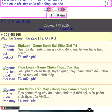
Tin nhắn chúc tết, thơ chúc tết vợ vui vui
( 3 )
Sms chúc tết, thơ chúc tết chồng độc đáo
( 1 )
1
2
3
4
...
7
8
9
»
Trần Ái Khánh Tuyết
Copyright © 2015
sms hình chúc tết 2015
+
29
|
488166
Wap Tải Game
|
Tải Zalo
|
Tải Ola Kul
Bigkool - Game Đánh Bài Siêu Giải Trí
Giải tỏa đam mê, tham gia cộng đồng giải trí với hàng triệu
người...
Tải miễn phí
Thời Loạn - Game Chiến Thuật Cực Hay
Siêu phẩm chiến thuật, tuyển quân, xây thành chiến đấu, chơi
tốt cả máy cấu hình thấp...
Tải miễn phí
Khu Vườn Trên Mây - Đẳng Cấp Game Trồng Trọt
Tựa game trồng cây ăn khách nhất mọi thời đại, siêu phẩm
đích thực của VNG...
Tải miễn phí